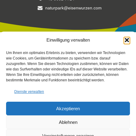
naturpark@eisenwurzen.com
Einwilligung verwalten
Impressum
|
Datenschutz
|
Cookierichtlinie
Um Ihnen ein optimales Erlebnis zu bieten, verwenden wir Technologien
Fotos:
Stefan Leitner
-
Gesaeuse
,
TV Gesäuse
Stefan Leitner
–
wie Cookies, um Geräteinformationen zu speichern bzw. darauf
zuzugreifen. Wenn Sie diesen Technologien zustimmen, können wir Daten
mit Unterstützung von Bund, Land Steiermark und der
wie das Surfverhalten oder eindeutige IDs auf dieser Website verarbeiten.
Europäischen Union (LEADER), Verein Arche Noah, Peterherr,
Wenn Sie Ihre Einwilligung nicht erteilen oder zurückziehen, können
Scheucher, Sattler, Nachbagauer, NUP EIS
bestimmte Merkmale und Funktionen beeinträchtigt werden.
Dienste verwalten
Akzeptieren
Ablehnen
Voreinstellungen anzeigen