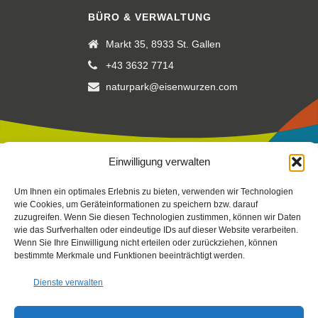
BÜRO & VERWALTUNG
Markt 35, 8933 St. Gallen
+43 3632 7714
naturpark@eisenwurzen.com
Einwilligung verwalten
Impressum
|
Datenschutz
|
Cookierichtlinie
Um Ihnen ein optimales Erlebnis zu bieten, verwenden wir Technologien
Fotos:
Stefan Leitner
-
Gesaeuse
,
TV Gesäuse
Stefan Leitner
–
wie Cookies, um Geräteinformationen zu speichern bzw. darauf
zuzugreifen. Wenn Sie diesen Technologien zustimmen, können wir Daten
mit Unterstützung von Bund, Land Steiermark und der
wie das Surfverhalten oder eindeutige IDs auf dieser Website verarbeiten.
Europäischen Union (LEADER), Verein Arche Noah, Peterherr,
Wenn Sie Ihre Einwilligung nicht erteilen oder zurückziehen, können
Scheucher, Sattler, Nachbagauer, NUP EIS
bestimmte Merkmale und Funktionen beeinträchtigt werden.
Dienste verwalten