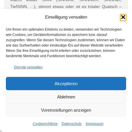
TiefSINN, …), stimmt etwas oder ist es totaler Quatsch –
also unSINN (SINNlos, BlödSINN, IrrSINN, […]
Einwilligung verwalten
Um Ihnen ein optimales Erlebnis zu bieten, verwenden wir Technologien
wie Cookies, um Geräteinformationen zu speichern bzw. darauf
zuzugreifen. Wenn Sie diesen Technologien zustimmen, können wir Daten
wie das Surfverhalten oder eindeutige IDs auf dieser Website verarbeiten.
Wenn Sie Ihre Einwilligung nicht erteilen oder zurückziehen, können
bestimmte Merkmale und Funktionen beeinträchtigt werden.
Dienste verwalten
Akzeptieren
Ablehnen
Voreinstellungen anzeigen
Cookierichtlinie
Datenschutz
Impressum
ZINKGRABEN – NAHERHOLUNGSGEBIET IN ST.