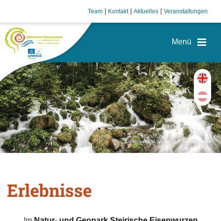
|
|
|
Team
Kontakt
Aktuelles
Veranstaltungen
Kläfferquelle in Wildalpen © Stefan Leitner
Erlebnisse
Im
Natur- und Geopark Steirische Eisenwurzen