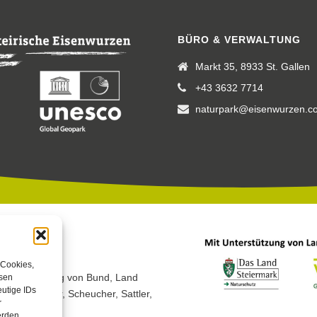
BÜRO & VERWALTUNG
Markt 35, 8933 St. Gallen
+43 3632 7714
naturpark@eisenwurzen.c
 Cookies,
 Unterstützung von Bund, Land
esen
utige IDs
h, Peterherr, Scheucher, Sattler,
r
erden.