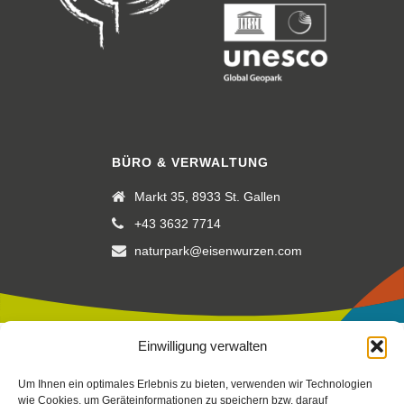
BÜRO & VERWALTUNG
Markt 35, 8933 St. Gallen
+43 3632 7714
naturpark@eisenwurzen.com
Einwilligung verwalten
Impressum
|
Datenschutz
|
Cookierichtlinie
Um Ihnen ein optimales Erlebnis zu bieten, verwenden wir Technologien
Fotos:
Stefan Leitner
-
Gesaeuse
,
TV Gesäuse
Stefan Leitner
–
wie Cookies, um Geräteinformationen zu speichern bzw. darauf