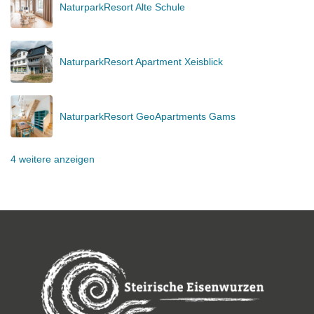
NaturparkResort Alte Schule
NaturparkResort Apartment Xeisblick
NaturparkResort GeoApartments Gams
4 weitere anzeigen