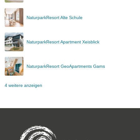
NaturparkResort Alte Schule
NaturparkResort Apartment Xeisblick
NaturparkResort GeoApartments Gams
4 weitere anzeigen