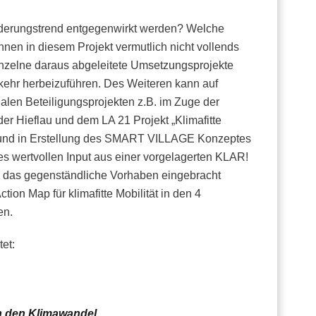
derungstrend entgegenwirkt werden? Welche
nen in diesem Projekt vermutlich nicht vollends
inzelne daraus abgeleitete Umsetzungsprojekte
kehr herbeizuführen. Des Weiteren kann auf
alen Beteiligungsprojekten z.B. im Zuge der
er Hieflau und dem LA 21 Projekt „Klimafitte
 und in Erstellung des SMART VILLAGE Konzeptes
es wertvollen Input aus einer vorgelagerten KLAR!
 das gegenständliche Vorhaben eingebracht
ction Map für klimafitte Mobilität in den 4
en.
et:
n den Klimawandel