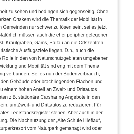
heit zu sehen und bedingen sich gegenseitig. Ohne
kten Ortskern wird die Thematik der Mobilität in
 Gemeinden nur schwer zu lösen sein, sei es jetzt
t. Natürlich müssen auch die eher peripher gelegenen
rst, Krautgraben, Gams, Palfau an die Ortszentren
istische Ausflugsziele liegen. D.h., auch die
rme Rolle in den von Naturschutzgebieten umgebenen
icklung und Mobilität sind eng mit dem Thema
g verbunden. Sei es nun der Bodenverbrauch,
enden Gebäude oder brachliegenden Flächen und
zu einem hohen Anteil an Zweit- und Drittautos
ten z.B. stationäre Carsharing Angebote in den
ein, um Zweit- und Drittautos zu reduzieren. Für
ales Leerstandsregister stehen. Aber auch in der
ung. Die Nachnutzung der „Alte Schule Hieflau“,
aturparkresort vom Naturpark gemanagt wird oder