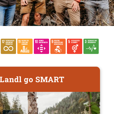
:Landl go SMART