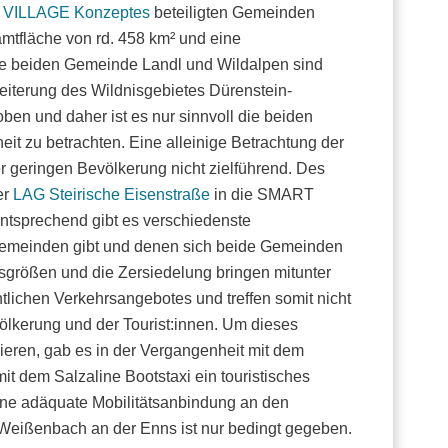
VILLAGE Konzeptes
beteiligten Gemeinden
tfläche von rd. 458 km² und eine
ie beiden Gemeinde Landl und Wildalpen sind
weiterung des Wildnisgebietes Dürenstein-
ben und daher ist es nur sinnvoll die beiden
it zu betrachten. Eine alleinige Betrachtung der
 geringen Bevölkerung nicht zielführend. Des
er
LAG Steirische Eisenstraße
in die SMART
tsprechend gibt es verschiedenste
Gemeinden gibt und denen sich beide Gemeinden
sgrößen und die Zersiedelung bringen mitunter
ntlichen Verkehrsangebotes und treffen somit nicht
ölkerung und der Tourist:innen. Um dieses
eren, gab es in der Vergangenheit mit dem
it dem Salzaline Bootstaxi ein touristisches
ine adäquate Mobilitätsanbindung an den
Weißenbach an der Enns ist nur bedingt gegeben.