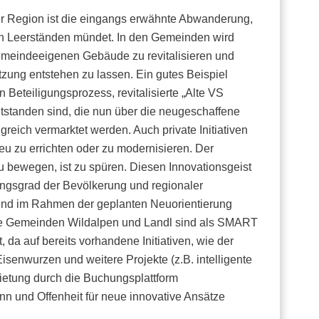
der Region ist die eingangs erwähnte Abwanderung,
 in Leerständen mündet. In den Gemeinden wird
emeindeeigenen Gebäude zu revitalisieren und
tzung entstehen zu lassen. Ein gutes Beispiel
en Beteiligungsprozess, revitalisierte „Alte VS
entstanden sind, die nun über die neugeschaffene
olgreich vermarktet werden. Auch private Initiativen
eu zu errichten oder zu modernisieren. Der
u bewegen, ist zu spüren. Diesen Innovationsgeist
ungsgrad der Bevölkerung und regionaler
 und im Rahmen der geplanten Neuorientierung
 Gemeinden Wildalpen und Landl sind als SMART
a auf bereits vorhandene Initiativen, wie der
senwurzen und weitere Projekte (z.B. intelligente
ietung durch die Buchungsplattform
nn und Offenheit für neue innovative Ansätze