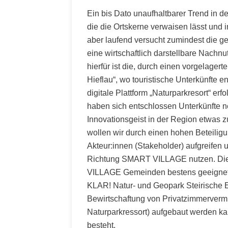
Ein bis Dato unaufhaltbarer Trend in 
die die Ortskerne verwaisen lässt und
aber laufend versucht zumindest die g
eine wirtschaftlich darstellbare Nachnu
hierfür ist die, durch einen vorgelagert
Hieflau“, wo touristische Unterkünfte 
digitale Plattform „Naturparkresort“ erf
haben sich entschlossen Unterkünfte n
Innovationsgeist in der Region etwas z
wollen wir durch einen hohen Beteilig
Akteur:innen (Stakeholder) aufgreifen
Richtung SMART VILLAGE nutzen. Die
VILLAGE Gemeinden bestens geeignet, d
KLAR! Natur- und Geopark Steirische Ei
Bewirtschaftung von Privatzimmerverm
Naturparkressort) aufgebaut werden ka
besteht.