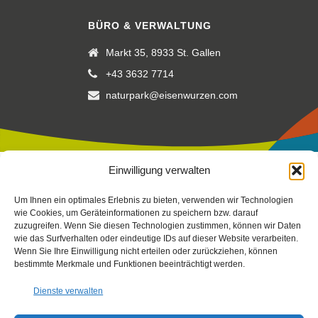
BÜRO & VERWALTUNG
Markt 35, 8933 St. Gallen
+43 3632 7714
naturpark@eisenwurzen.com
Einwilligung verwalten
Impressum
|
Datenschutz
|
Cookierichtlinie
Um Ihnen ein optimales Erlebnis zu bieten, verwenden wir Technologien
Fotos:
Stefan Leitner
-
Gesaeuse
,
TV Gesäuse
Stefan Leitner
–
wie Cookies, um Geräteinformationen zu speichern bzw. darauf
zuzugreifen. Wenn Sie diesen Technologien zustimmen, können wir Daten
mit Unterstützung von Bund, Land Steiermark und der
wie das Surfverhalten oder eindeutige IDs auf dieser Website verarbeiten.
Europäischen Union (LEADER), Verein Arche Noah, Peterherr,
Wenn Sie Ihre Einwilligung nicht erteilen oder zurückziehen, können
Scheucher, Sattler, Nachbagauer, NUP EIS
bestimmte Merkmale und Funktionen beeinträchtigt werden.
Dienste verwalten