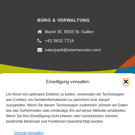
BÜRO & VERWALTUNG
Markt 35, 8933 St. Gallen
+43 3632 7714
naturpark@eisenwurzen.com
Einwilligung verwalten
Impressum
|
Datenschutz
|
Cookierichtlinie
Um Ihnen ein optimales Erlebnis zu bieten, verwenden wir Technologien
Fotos:
Stefan Leitner
-
Gesaeuse
,
TV Gesäuse
Stefan Leitner
–
wie Cookies, um Geräteinformationen zu speichern bzw. darauf
zuzugreifen. Wenn Sie diesen Technologien zustimmen, können wir Daten
mit Unterstützung von Bund, Land Steiermark und der
wie das Surfverhalten oder eindeutige IDs auf dieser Website verarbeiten.
Europäischen Union (LEADER), Verein Arche Noah, Peterherr,
Wenn Sie Ihre Einwilligung nicht erteilen oder zurückziehen, können
Scheucher, Sattler, Nachbagauer, NUP EIS
bestimmte Merkmale und Funktionen beeinträchtigt werden.
Dienste verwalten