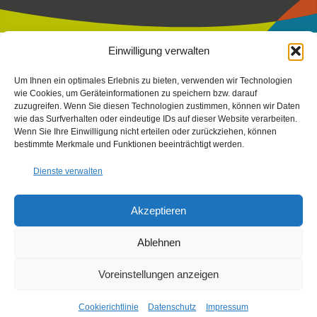
Einwilligung verwalten
Impressum
|
Datenschutz
|
Cookierichtlinie
Um Ihnen ein optimales Erlebnis zu bieten, verwenden wir Technologien
Fotos:
Stefan Leitner
-
Gesaeuse
,
TV Gesäuse
Stefan Leitner
–
wie Cookies, um Geräteinformationen zu speichern bzw. darauf
zuzugreifen. Wenn Sie diesen Technologien zustimmen, können wir Daten
mit Unterstützung von Bund, Land Steiermark und der
wie das Surfverhalten oder eindeutige IDs auf dieser Website verarbeiten.
Europäischen Union (LEADER), Verein Arche Noah, Peterherr,
Wenn Sie Ihre Einwilligung nicht erteilen oder zurückziehen, können
Scheucher, Sattler, Nachbagauer, NUP EIS
bestimmte Merkmale und Funktionen beeinträchtigt werden.
Dienste verwalten
Akzeptieren
Ablehnen
Voreinstellungen anzeigen
Cookierichtlinie
Datenschutz
Impressum