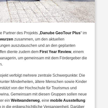
 Partner des Projekts „
Danube GeoTour Plus
“ im
nwurzen
zusammen, um den aktuellen
ahrungen auszutauschen und an den geplanten
ffen diente zudem dem
First Year Review
, einem
anagerin, um gemeinsam mit dem Fördergeber die
n.
ojekt verfolgt mehrere zentrale Schwerpunkte: Die
arunter Minderheiten, ältere Menschen sowie Kinder
rstützt von der Hochschule für Tourismus und
wina. Gemeinsam mit diesen Gruppen sollen neue
er ein
Weitwanderweg
, eine
mobile Ausstellung
n in die erdgeschichtliche Vergangenheit. Darüber