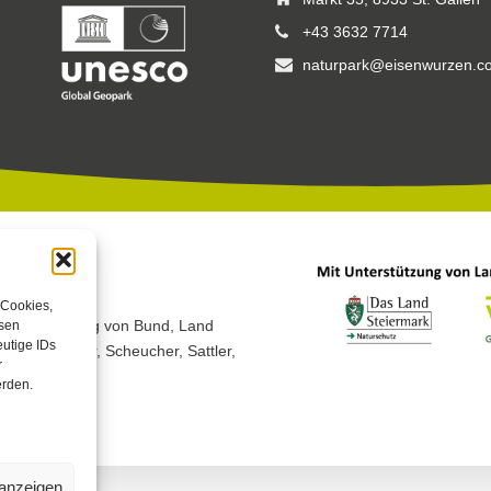
+43 3632 7714
naturpark@eisenwurzen.c
 Cookies,
 Unterstützung von Bund, Land
esen
utige IDs
h, Peterherr, Scheucher, Sattler,
r
erden.
 anzeigen