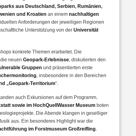
parks aus Deutschland, Serbien, Rumänien,
owenien und Kroatien
an einem
nachhaltigen
viduellen Anforderungen der jeweiligen Regionen
nschaftliche Unterstützung von der
Universität
hops konkrete Themen erarbeitet. Die
r die neuen
Geopark-Erlebnisse
, diskutierten den
ulnerable Gruppen
und präsentierten erste
chermonitoring
, insbesondere in den Bereichen
nd „Geopark-Territorium
“.
standen auch Exkursionen auf dem Programm.
kstatt sowie im HochQuellWasser Museum
boten
ologieprojekte. Die Abende klangen in geselliger
ik aus. Ein besonderes Highlight war die
chtführung im Forstmuseum Großreifling
.