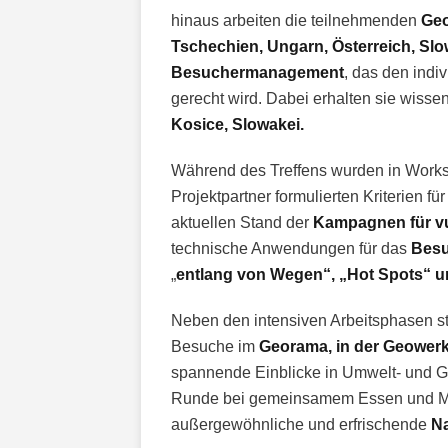
hinaus arbeiten die teilnehmenden
Geo
Tschechien, Ungarn, Österreich, Sl
Besuchermanagement
, das den indi
gerecht wird. Dabei erhalten sie wisse
Kosice, Slowakei.
Während des Treffens wurden in Works
Projektpartner formulierten Kriterien fü
aktuellen Stand der
Kampagnen für v
technische Anwendungen für das
Besu
„
entlang von Wegen“, „Hot Spots“ u
Neben den intensiven Arbeitsphasen 
Besuche im
Georama, in der Geower
spannende Einblicke in Umwelt- und Ge
Runde bei gemeinsamem Essen und Mus
außergewöhnliche und erfrischende
Na