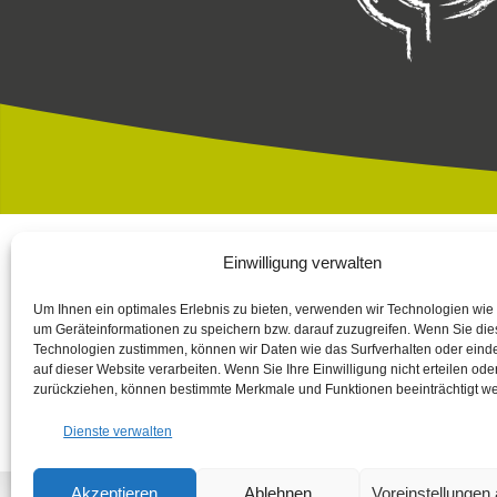
Einwilligung verwalten
Impressum
|
Datenschutz
|
Cookierichtlinie
Um Ihnen ein optimales Erlebnis zu bieten, verwenden wir Technologien wie
Fotos:
Stefan Leitner
-
Gesaeuse
,
TV Gesäuse
Stefan Leitner
– mit
um Geräteinformationen zu speichern bzw. darauf zuzugreifen. Wenn Sie di
Technologien zustimmen, können wir Daten wie das Surfverhalten oder einde
Steiermark und der Europäischen Union (LEADER), Verein Arche Noa
auf dieser Website verarbeiten. Wenn Sie Ihre Einwilligung nicht erteilen ode
Nachbagauer, NUP EIS
zurückziehen, können bestimmte Merkmale und Funktionen beeinträchtigt w
Dienste verwalten
Akzeptieren
Ablehnen
Voreinstellungen