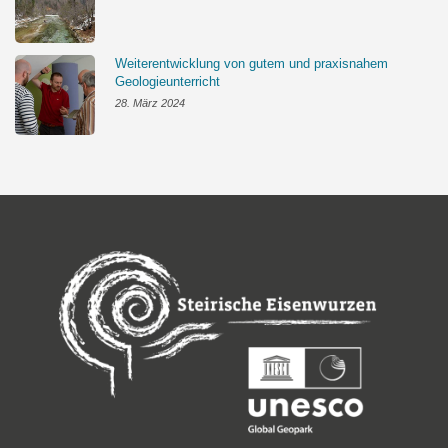
Weiterentwicklung von gutem und praxisnahem
Geologieunterricht
28. März 2024