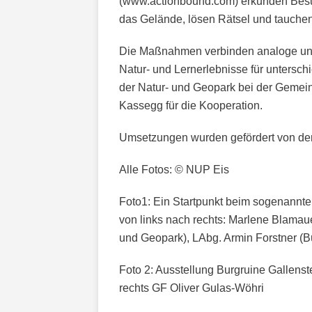
(www.actionbound.com) erkunden Besuc
das Gelände, lösen Rätsel und tauchen 
Die Maßnahmen verbinden analoge und d
Natur- und Lernerlebnisse für unterschi
der Natur- und Geopark bei der Geme
Kassegg für die Kooperation.
Umsetzungen wurden gefördert von der
Alle Fotos: © NUP Eis
Foto1: Ein Startpunkt beim sogenannt
von links nach rechts: Marlene Blamaue
und Geopark), LAbg. Armin Forstner (
Foto 2: Ausstellung Burgruine Gallenste
rechts GF Oliver Gulas-Wöhri