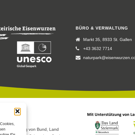
BÜRO & VERWALTUNG
Markt 35, 8933 St. Gallen
+43 3632 7714
naturpark@eisenwurzen.c
 Cookies,
 Unterstützung von Bund, Land
esen
utige IDs