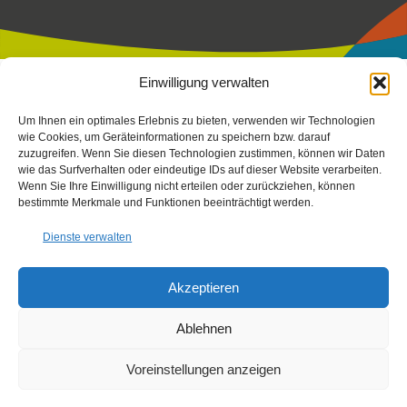
Einwilligung verwalten
Impressum
|
Datenschutz
|
Cookierichtlinie
Um Ihnen ein optimales Erlebnis zu bieten, verwenden wir Technologien
Fotos:
Stefan Leitner
-
Gesaeuse
,
TV Gesäuse
Stefan Leitner
–
wie Cookies, um Geräteinformationen zu speichern bzw. darauf
zuzugreifen. Wenn Sie diesen Technologien zustimmen, können wir Daten
mit Unterstützung von Bund, Land Steiermark und der
wie das Surfverhalten oder eindeutige IDs auf dieser Website verarbeiten.
Europäischen Union (LEADER), Verein Arche Noah, Peterherr,
Wenn Sie Ihre Einwilligung nicht erteilen oder zurückziehen, können
Scheucher, Sattler, Nachbagauer, NUP EIS
bestimmte Merkmale und Funktionen beeinträchtigt werden.
Dienste verwalten
Akzeptieren
Ablehnen
Voreinstellungen anzeigen