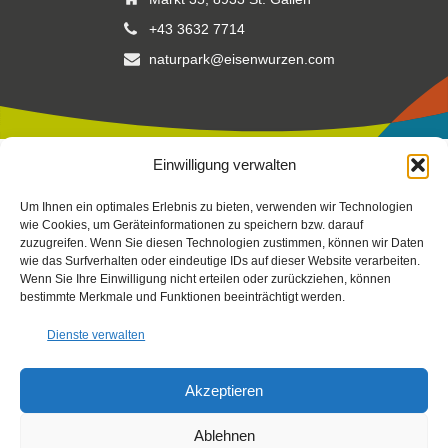
+43 3632 7714
naturpark@eisenwurzen.com
Einwilligung verwalten
Impressum
|
Datenschutz
|
Cookierichtlinie
Um Ihnen ein optimales Erlebnis zu bieten, verwenden wir Technologien
Fotos:
Stefan Leitner
-
Gesaeuse
,
TV Gesäuse
Stefan Leitner
–
wie Cookies, um Geräteinformationen zu speichern bzw. darauf
zuzugreifen. Wenn Sie diesen Technologien zustimmen, können wir Daten
mit Unterstützung von Bund, Land Steiermark und der
wie das Surfverhalten oder eindeutige IDs auf dieser Website verarbeiten.
Europäischen Union (LEADER), Verein Arche Noah, Peterherr,
Wenn Sie Ihre Einwilligung nicht erteilen oder zurückziehen, können
Scheucher, Sattler, Nachbagauer, NUP EIS
bestimmte Merkmale und Funktionen beeinträchtigt werden.
Dienste verwalten
Akzeptieren
Ablehnen