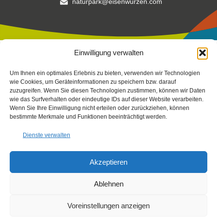
naturpark@eisenwurzen.com
Einwilligung verwalten
Impressum
|
Datenschutz
|
Cookierichtlinie
Um Ihnen ein optimales Erlebnis zu bieten, verwenden wir Technologien
Fotos:
Stefan Leitner
-
Gesaeuse
,
TV Gesäuse
Stefan Leitner
–
wie Cookies, um Geräteinformationen zu speichern bzw. darauf
zuzugreifen. Wenn Sie diesen Technologien zustimmen, können wir Daten
mit Unterstützung von Bund, Land Steiermark und der
wie das Surfverhalten oder eindeutige IDs auf dieser Website verarbeiten.
Europäischen Union (LEADER), Verein Arche Noah, Peterherr,
Wenn Sie Ihre Einwilligung nicht erteilen oder zurückziehen, können
Scheucher, Sattler, Nachbagauer, NUP EIS
bestimmte Merkmale und Funktionen beeinträchtigt werden.
Dienste verwalten
Akzeptieren
Ablehnen
Voreinstellungen anzeigen