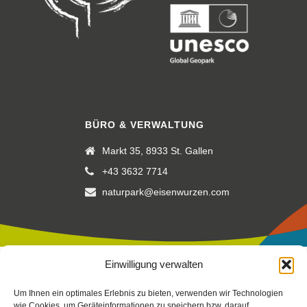
BÜRO & VERWALTUNG
Markt 35, 8933 St. Gallen
+43 3632 7714
naturpark@eisenwurzen.com
Einwilligung verwalten
Impressum
|
Datenschutz
|
Cookierichtlinie
Um Ihnen ein optimales Erlebnis zu bieten, verwenden wir Technologien
Fotos:
Stefan Leitner
-
Gesaeuse
,
TV Gesäuse
Stefan Leitner
–
wie Cookies, um Geräteinformationen zu speichern bzw. darauf