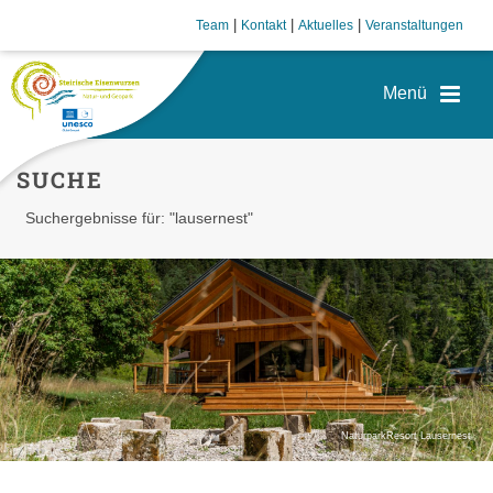
|
|
|
Team
Kontakt
Aktuelles
Veranstaltungen
SUCHE
Suchergebnisse für: "lausernest"
NaturparkResort Lausernest