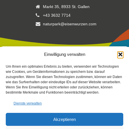
Markt 35, 8933 St. Gallen
+43 3632 7714
naturpark@eisenwurzen.com
Einwilligung verwalten
Impressum
|
Datenschutz
|
Cookierichtlinie
Um Ihnen ein optimales Erlebnis zu bieten, verwenden wir Technologien
Fotos:
Stefan Leitner
-
Gesaeuse
,
TV Gesäuse
Stefan Leitner
–
wie Cookies, um Geräteinformationen zu speichern bzw. darauf
zuzugreifen. Wenn Sie diesen Technologien zustimmen, können wir Daten
mit Unterstützung von Bund, Land Steiermark und der
wie das Surfverhalten oder eindeutige IDs auf dieser Website verarbeiten.
Europäischen Union (LEADER), Verein Arche Noah, Peterherr,
Wenn Sie Ihre Einwilligung nicht erteilen oder zurückziehen, können
Scheucher, Sattler, Nachbagauer, NUP EIS
bestimmte Merkmale und Funktionen beeinträchtigt werden.
Dienste verwalten
Akzeptieren