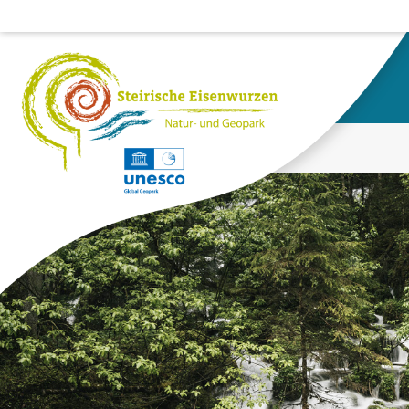
HOME
SUCHE
Suchergebnisse für: "embed link"