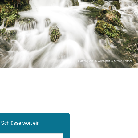
Kläfferquelle in Wildalpen © Stefan Leitner
 Schlüsselwort ein