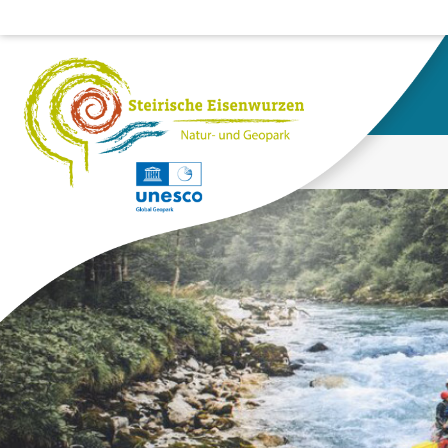
HOME
SUCHE
Suchergebnisse für: "charging biodiversity"